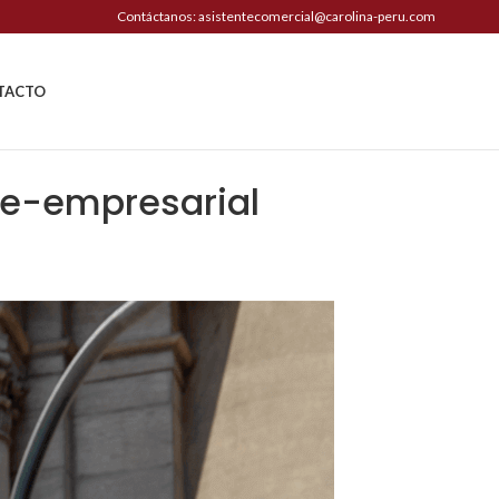
Contáctanos: asistentecomercial@carolina-peru.com
TACTO
me-empresarial