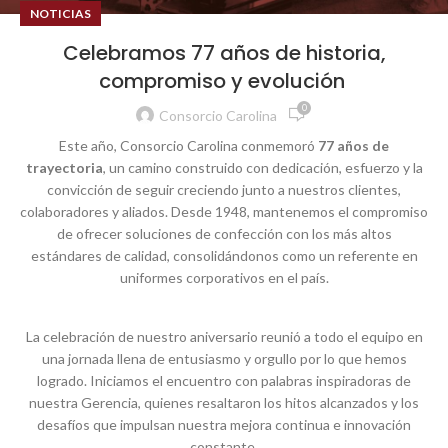
NOTICIAS
Celebramos 77 años de historia,
compromiso y evolución​ ​
0
Consorcio Carolina
Este
año
, Consorcio Carolina
conmemoró
77
años
de
trayectoria
, un camino
construido
con
dedicación
,
esfuerzo
y la
convicción
de
seguir
creciendo
junto a
nuestros
clientes
,
colaboradores
y
aliados
.
Desde
1948,
mantenemos
el
compromiso
de
ofrecer
soluciones
de
confección
con
los
más
altos
estándares
de
calidad
,
consolidándonos
como
un
referente
en
uniformes
corporativos
en
el
país
.
La
celebración
de
nuestro
aniversario
reunió
a
todo
el
equipo
en
una
jornada
llena
de
entusiasmo
y
orgullo
por
lo
que
hemos
logrado
.
Iniciamos
el
encuentro
con palabras
inspiradoras
de
nuestra
Gerencia
,
quienes
resaltaron
los
hitos
alcanzados
y
los
desafíos
que
impulsan
nuestra
mejora
continua e
innovación
constante
.