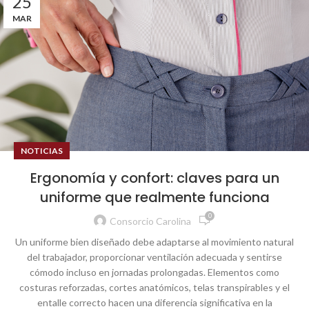
25
MAR
NOTICIAS
Ergonomía y confort: claves para un
uniforme que realmente funciona
0
Consorcio Carolina
Un
uniforme
bien
diseñado
debe
adaptarse
al
movimiento
natural
del
trabajador
,
proporcionar
ventilación
adecuada
y
sentirse
cómodo
incluso
en
jornadas
prolongadas
.
Elementos
como
costuras
reforzadas
, cortes
anatómicos
,
telas
transpirables
y
el
entalle
correcto
hacen
una
diferencia
significativa
en
la