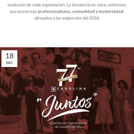
evolución
de
cada
organización
. La
tendencia
es
clara
:
uniformes
que
proyectan
profesionalismo
,
comodidad
y
modernidad
,
alineados
a las
exigencias
del
2026.
18
DIC