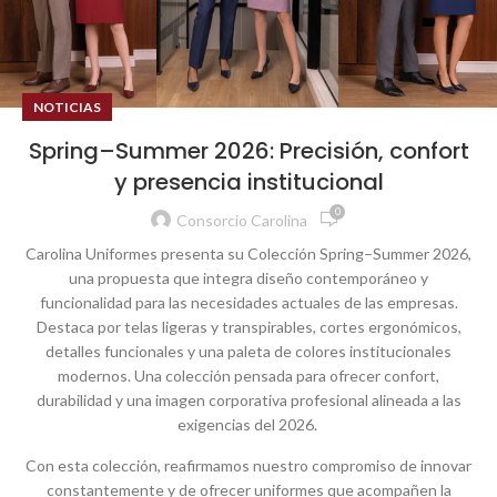
NOTICIAS
Spring–Summer 2026: Precisión, confort
y presencia institucional
0
Consorcio Carolina
Carolina
Uniformes
presenta
su
Colección
Spring–Summer 2026,
una
propuesta
que
integra
diseño
contemporáneo
y
funcionalidad
para las
necesidades
actuales
de las
empresas
.
Destaca
por
telas
ligeras
y
transpirables
, cortes
ergonómicos
,
detalles
funcionales
y
una
paleta de
colores
institucionales
modernos
. Una
colección
pensada
para
ofrecer
confort
,
durabilidad
y
una
imagen
corporativa
profesional
alineada
a las
exigencias
del 2026.
Con
esta
colección
,
reafirmamos
nuestro
compromiso
de
innovar
constantemente
y de
ofrecer
uniformes
que
acompañen
la