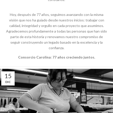
Hoy,
después
de 77
años
,
seguimos
avanzando
con la
misma
visión
que
nos
ha
guiado
desde
nuestros
inicios
:
trabajar
con
calidad
,
integridad
y
orgullo
en
cada
proyecto
que
asumimos
.
Agradecemos
profundamente
a
todas
las personas
que
han
sido
parte
de
esta
historia
y
renovamos
nuestro
compromiso
de
seguir
construyendo
un
legado
basado
en
la
excelencia
y la
confianza
.
Consorcio Carolina: 77
años
creciendo
juntos
.
15
DIC