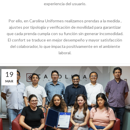
experiencia
del
usuario
.
Por
ello
,
en
Carolina
Uniformes
realizamos
prendas
a la
medida
,
ajustes
por
tipología
y
verificación
de
movilidad
para
garantizar
que
cada
prenda
cumpla
con
su
función
sin
generar
incomodidad
.
El
confort
se
traduce
en
mejor
desempeño
y mayor
satisfacción
del
colaborador
, lo
que
impacta
positivamente
en
el
ambiente
laboral
.
19
MAR