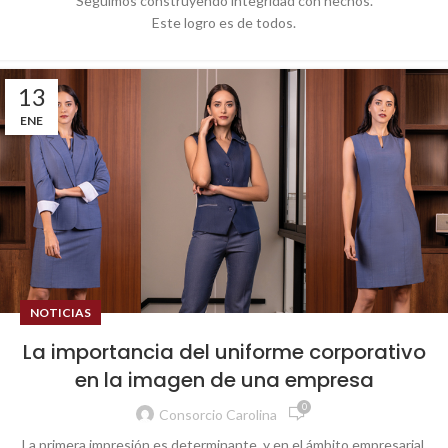
Seguimos construyendo integridad con hechos.
Este logro es de todos.
13
ENE
NOTICIAS
La importancia del uniforme corporativo
en la imagen de una empresa
0
Consorcio Carolina
La
primera
impresión
es
determinante
, y
en
el
ámbito
empresarial
,