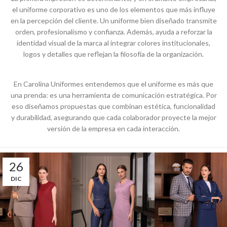
el
uniforme
corporativo
es uno de
los
elementos
que
más
influye
en
la
percepción
del
cliente
. Un
uniforme
bien
diseñado
transmite
orden
,
profesionalismo
y
confianza
.
Además
,
ayuda
a
reforzar
la
identidad
visual
de la
marca
al
integrar
colores
institucionales
,
logos y
detalles
que
reflejan
la
filosofía
de la
organización
.
En Carolina
Uniformes
entendemos
que
el
uniforme
es
más
que
una
prenda
: es
una
herramienta
de
comunicación
estratégica
. Por
eso
diseñamos
propuestas
que
combinan
estética
,
funcionalidad
y
durabilidad
,
asegurando
que
cada
colaborador
proyecte
la
mejor
versión
de la
empresa
en
cada
interacción
.
26
DIC