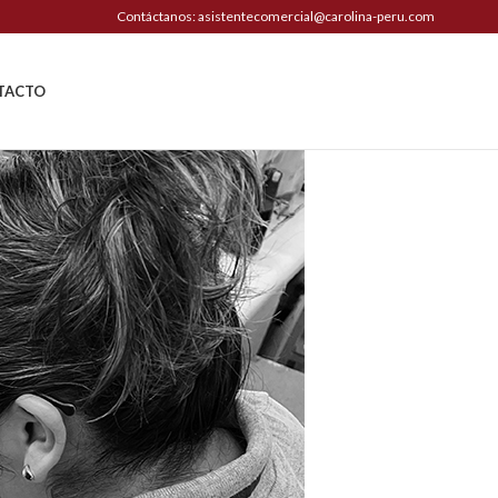
Contáctanos: asistentecomercial@carolina-peru.com
TACTO