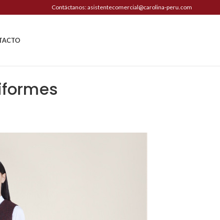
Contáctanos: asistentecomercial@carolina-peru.com
TACTO
iformes